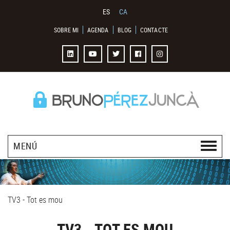
ES
CA
SOBRE MI
AGENDA
BLOG
CONTACTE
MENÚ
TV3 - Tot es mou
TV3 - TOT ES MOU