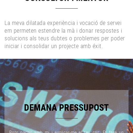
La meva dilatada experiència i vocació de servei
em permeten estendre la mà i donar respostes i
solucions als teus dubtes o problemes per poder
iniciar i consolidar un projecte amb éxit.
DEMANA PRESSUPOST
Pots parlar amb mi i explicar-me el teu cas. Et faré un